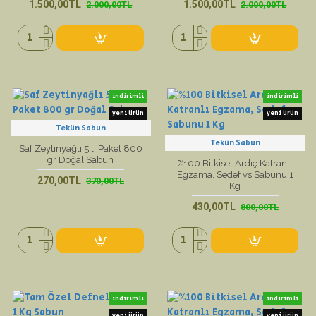
1.500,00TL
1.500,00TL
2.000,00TL
2.000,00TL
indirimli
indirimli
yeni ürün
yeni ürün
Tekün Sabun
Tekün Sabun
Saf Zeytinyağlı 5'li Paket 800
gr Doğal Sabun
%100 Bitkisel Ardıç Katranlı
Egzama, Sedef vs Sabunu 1
270,00TL
370,00TL
Kg
430,00TL
800,00TL
indirimli
indirimli
yeni ürün
yeni ürün