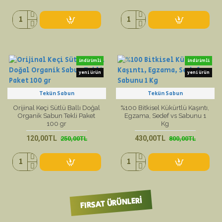
indirimli
indirimli
yeni ürün
yeni ürün
Tekün Sabun
Tekün Sabun
Orijinal Keçi Sütlü Ballı Doğal
%100 Bitkisel Kükürtlü Kaşıntı,
Organik Sabun Tekli Paket
Egzama, Sedef vs Sabunu 1
100 gr
Kg
120,00TL
430,00TL
250,00TL
800,00TL
FIRSAT ÜRÜNLERI