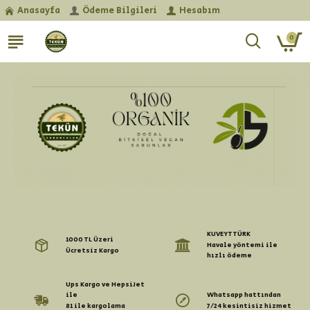
Anasayfa
Ödeme Bilgileri
Hesabım
0
KUVEYTTÜRK
1000 TL Üzeri
Havale yöntemi ile
Ücretsiz Kargo
hızlı ödeme
Ups Kargo ve HepsiJet
ile
Whatsapp hattından
81 ile kargolama
7/24 kesintisiz hizmet