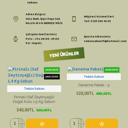
imkanı
Adres Bilgisi
Müşteri Hizmetleri
Vaiz Mah. İpşir Paşa Cad.
Tel: 0 555 380 42 02
No:1/A-B 3/A MERKEZ/KİLİS
Çalışma Saatlerimiz
Eposta Adresimiz
Pzts - Cts 08:00 -19:00
tekunsabun79@hotmail.com
Pzr : Kapalı
YENI ÜRÜNLER
indirimli
indirimli
Tekün Sabun
yeni ürün
yeni ürün
Deneme Paketi - 5
Tekün Sabun
320,00TL
480,00TL
Pirinalı (Saf Zeytinyağlı)
Doğal Kutu 1.9 Kg Sabun
340,00TL
500,00TL